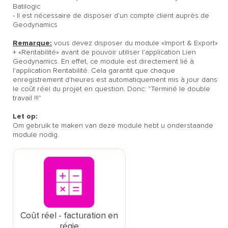
Batilogic
- Il est nécessaire de disposer d’un compte client auprès de
Geodynamics
Remarque:
vous devez disposer du module «Import & Export»
+ «Rentabilité» avant de pouvoir utiliser l'application Lien
Geodynamics. En effet, ce module est directement lié à
l'application Rentabilité. Cela garantit que chaque
enregistrement d'heures est automatiquement mis à jour dans
le coût réel du projet en question. Donc: "Terminé le double
travail !!!"
Let op:
Om gebruik te maken van deze module hebt u onderstaande
module nodig.
Coût réel - facturation en
régie
Contrôlez simplement votre calcul des
devis et créez des factures régie d'un seul
clic de souris.
Coût réel - facturation en
régie
€ 22 par mois