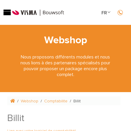
FR
NL
Webshop
Nous proposons différents modules et nous
nous lions à des partenaires spécialisés pour
pouvoir proposer un package encore plus
complet.
Webshop
Comptabilite
Billit
Billit
Lien avec votre logiciel de comptabilité!